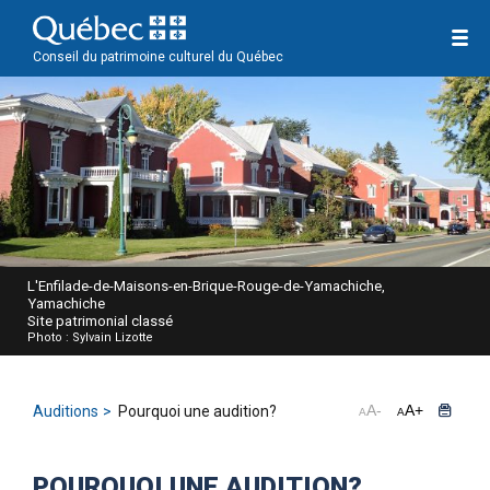
Conseil du patrimoine culturel du Québec
L'Enfilade-de-Maisons-en-Brique-Rouge-de-Yamachiche,
Yamachiche
Site patrimonial classé
Photo : Sylvain Lizotte
A
-
A
+
Auditions
Pourquoi une audition?
A
A
POURQUOI UNE AUDITION?