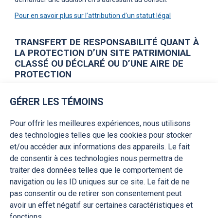
Pour en savoir plus sur l’attribution d’un statut légal
TRANSFERT DE RESPONSABILITÉ QUANT À
LA PROTECTION D’UN SITE PATRIMONIAL
CLASSÉ OU DÉCLARÉ OU D’UNE AIRE DE
PROTECTION
En vertu de la Loi sur le patrimoine culturel du Québec, une
GÉRER LES TÉMOINS
municipalité locale peut demander la responsabilité de la
gestion des autorisations d’une partie ou de l’entièreté d’un
site patrimonial classé ou déclaré ou d’une aire de protection
Pour offrir les meilleures expériences, nous utilisons
qui fait partie de son territoire. Elle doit en faire la demande
des technologies telles que les cookies pour stocker
au ou à la ministre.
et/ou accéder aux informations des appareils. Le fait
Dans ce contexte, une audition peut être demandée au
de consentir à ces technologies nous permettra de
Conseil par la municipalité.
traiter des données telles que le comportement de
Pour en savoir plus sur la demande de transfert de
navigation ou les ID uniques sur ce site. Le fait de ne
responsabilité
pas consentir ou de retirer son consentement peut
avoir un effet négatif sur certaines caractéristiques et
fonctions.