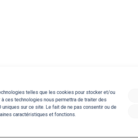
technologies telles que les cookies pour stocker et/ou
Accessibilité
Politique de confidentialité
Accès à l’information
r à ces technologies nous permettra de traiter des
uniques sur ce site. Le fait de ne pas consentir ou de
Suivez-nous
aines caractéristiques et fonctions.
@ Gouvernement du Québec, 2026