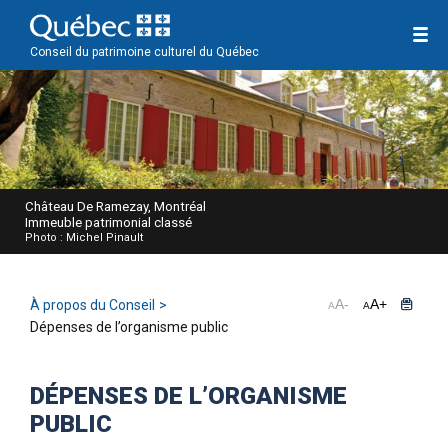
Conseil du patrimoine culturel du Québec
Château De Ramezay, Montréal
Immeuble patrimonial classé
Photo : Michel Pinault
A
-
A
+
À propos du Conseil
A
A
Dépenses de l’organisme public
DÉPENSES DE L’ORGANISME
PUBLIC