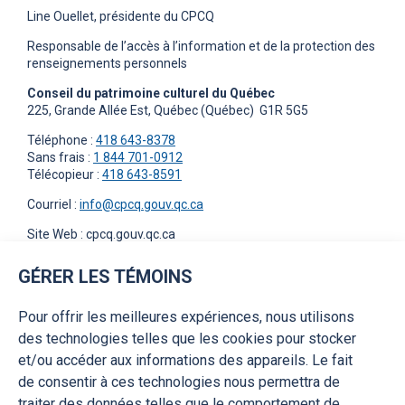
Line Ouellet, présidente du CPCQ
Responsable de l’accès à l’information et de la protection des
renseignements personnels
Conseil du patrimoine culturel du Québec
225, Grande Allée Est, Québec (Québec) G1R 5G5
Téléphone :
418 643-8378
Sans frais :
1 844 701-0912
Télécopieur :
418 643-8591
Courriel :
info@cpcq.gouv.qc.ca
Site Web : cpcq.gouv.qc.ca
GÉRER LES TÉMOINS
MODIFICATION DE LA POLITIQUE DE
CONFIDENTIALITÉ
Pour offrir les meilleures expériences, nous utilisons
Des modifications peuvent être apportées à la présente
des technologies telles que les cookies pour stocker
politique. Ces modifications seront affichées sur notre site
et/ou accéder aux informations des appareils. Le fait
Web et entreront en vigueur immédiatement après
de consentir à ces technologies nous permettra de
l’affichage. En continuant d’utiliser notre site Web après la
traiter des données telles que le comportement de
publication d’une mise à jour, vous consentez à ce que nous