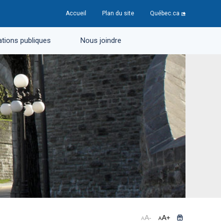
Accueil
Plan du site
Québec.ca
tions publiques
Nous joindre
A
-
A
+
A
A