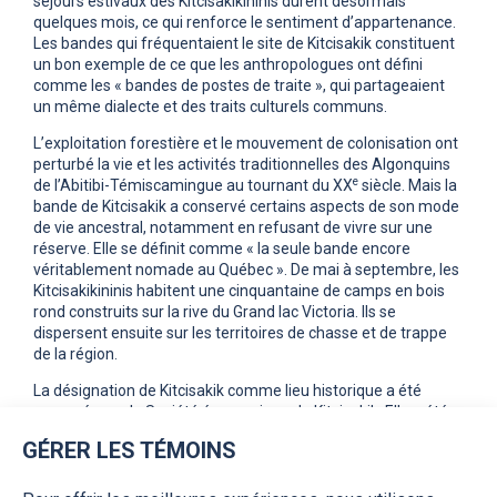
séjours estivaux des Kitcisakikininis durent désormais
quelques mois, ce qui renforce le sentiment d’appartenance.
Les bandes qui fréquentaient le site de Kitcisakik constituent
un bon exemple de ce que les anthropologues ont défini
comme les « bandes de postes de traite », qui partageaient
un même dialecte et des traits culturels communs.
L’exploitation forestière et le mouvement de colonisation ont
perturbé la vie et les activités traditionnelles des Algonquins
e
de l’Abitibi-Témiscamingue au tournant du XX
siècle. Mais la
bande de Kitcisakik a conservé certains aspects de son mode
de vie ancestral, notamment en refusant de vivre sur une
réserve. Elle se définit comme « la seule bande encore
véritablement nomade au Québec ». De mai à septembre, les
Kitcisakikininis habitent une cinquantaine de camps en bois
rond construits sur la rive du Grand lac Victoria. Ils se
dispersent ensuite sur les territoires de chasse et de trappe
de la région.
La désignation de Kitcisakik comme lieu historique a été
proposée par la Société économique de Kitcisakik. Elle a été
officialisée le 21 juin 2021. Par ce geste, le gouvernement du
GÉRER LES TÉMOINS
Québec reconnaît la signification historique de ce site.