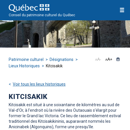
Conseil du patrimoine culturel du Québec
A
-
A
+
Patrimoine culturel
Désignations
A
A
Lieux Historiques
Kitcisakik
Voir tous les lieux historiques
KITCISAKIK
Kitcisakik est situé à une soixantaine de kilomètres au sud de
Val-d’Or, à l’endroit où la rivière des Outaouais s’élargit pour
former le Grand lac Victoria. Ce lieu de rassemblement estival
traditionnel des Kitcisakikininis, auparavant nommés les
Anicinabek (Algonquins), forme une presqu’île.