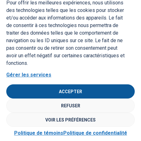
Cœur historique du Sault-au-Récollet
Pour offrir les meilleures expériences, nous utilisons
Fleuve Saint-Laurent
des technologies telles que les cookies pour stocker
Rivière des Outaouais
et/ou accéder aux informations des appareils. Le fait
de consentir à ces technologies nous permettra de
traiter des données telles que le comportement de
navigation ou les ID uniques sur ce site. Le fait de ne
pas consentir ou de retirer son consentement peut
avoir un effet négatif sur certaines caractéristiques et
fonctions.
Accessibilité
Politique de confidentialité
Accès à l’information
Gérer les services
Suivez-nous
ACCEPTER
REFUSER
@ Gouvernement du Québec, 2026
VOIR LES PRÉFÉRENCES
Politique de témoins
Politique de confidentialité