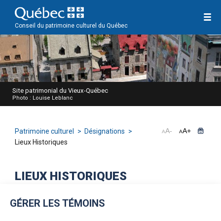
Conseil du patrimoine culturel du Québec
Site patrimonial du Vieux-Québec
Photo : Louise Leblanc
A
-
A
+
Patrimoine culturel
Désignations
A
A
Lieux Historiques
LIEUX HISTORIQUES
Secteur industriel de la Chute-des-Chaudières
GÉRER LES TÉMOINS
Kitcisakik