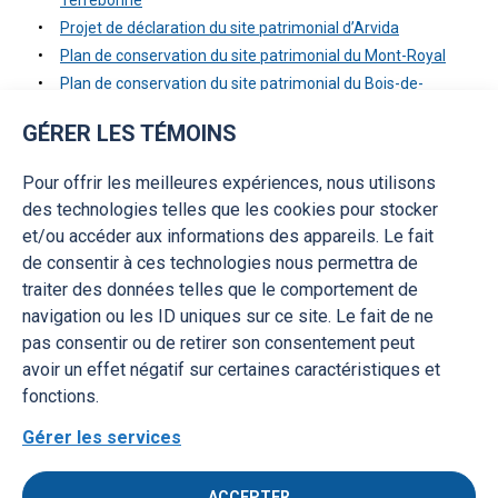
Projet de déclaration du site patrimonial d’Arvida
Plan de conservation du site patrimonial du Mont-Royal
Plan de conservation du site patrimonial du Bois-de-
Saraguay
GÉRER LES TÉMOINS
Plan de conservation du site patrimonial de Percé
Plan de conservation du site patrimonial de l’Île-d’Orléans
Pour offrir les meilleures expériences, nous utilisons
Plan de conservation du site patrimonial de Sillery
des technologies telles que les cookies pour stocker
Plan de conservation du site patrimonial de Trois-Rivières
et/ou accéder aux informations des appareils. Le fait
Plan de conservation du site patrimonial du Vieux-Québec
de consentir à ces technologies nous permettra de
Plan de conservation du site patrimonial de Beauport
traiter des données telles que le comportement de
Plan de conservation du site patrimonial de La Prairie
navigation ou les ID uniques sur ce site. Le fait de ne
Plan de conservation du site patrimonial de Charlesbourg
pas consentir ou de retirer son consentement peut
avoir un effet négatif sur certaines caractéristiques et
fonctions.
Gérer les services
ACCEPTER
Accessibilité
Politique de confidentialité