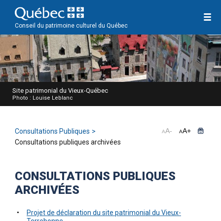
Conseil du patrimoine culturel du Québec
Site patrimonial du Vieux-Québec
Photo : Louise Leblanc
A
-
A
+
Consultations Publiques
A
A
Consultations publiques archivées
CONSULTATIONS PUBLIQUES
ARCHIVÉES
Projet de déclaration du site patrimonial du Vieux-
Terrebonne